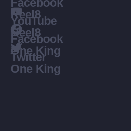
Facebook
Reel8
YouTube
Reel8
Facebook
One King
Twitter
One King